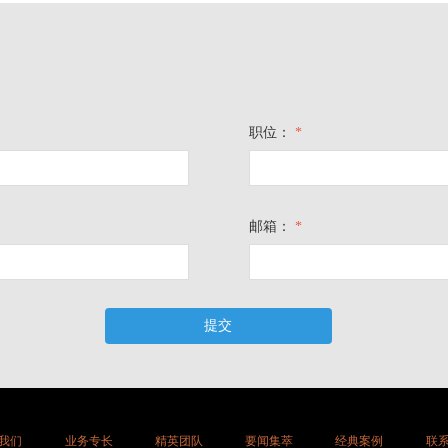
职位：
*
邮箱：
*
提交
我们
业务专长
精英团队
要闻集萃
经典案例
联