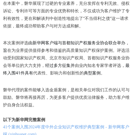
在本案中，磐华展现了过硬的专业素养，充分发挥在专利无效、侵权
诉讼、专利许可等方面的专业优势和特长，不仅成功为客户维护了专
利有效性，更在和解谈判中创造性地提出了“不当得利之债”这一请求
依据，最终成功帮助客户与对方达成和解。
本次案例评选
由新华网客户端与首都知识产权服务业协会联合举办，
旨
在为业界提供值得参考和借鉴的高质量知识产权保护案例。评选活
动受到国家知识产权局、北京市知识产权局、首都知识产权服务业协
会等单位的大力支持，
经过多方征集并
由业内知名专家学者评选
，最
终入围41件具有
代表性、影响力和创新性的
典型案例
。
磐华代理的案件能够入选金盾案例，是相关单位对我们工作的认可与
鼓励。磐华将再接再厉，为更多客户提供优质法律服务，助力客户维
护自身合法权益。
以下为新华网完整案例
41个案例入围2024年度中外企业知识产权维护典型案例 - 新华网客户
端 (xinhuanet.com)